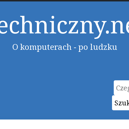
echniczny.n
O komputerach - po ludzku
Form
Szu
wysz