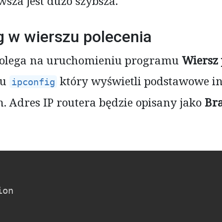
wsza jest dużo szybsza.
 w wierszu polecenia
polega na uruchomieniu programu
Wiersz 
mu
który wyświetli podstawowe i
ipconfig
. Adres IP routera będzie opisany jako
Br
on
