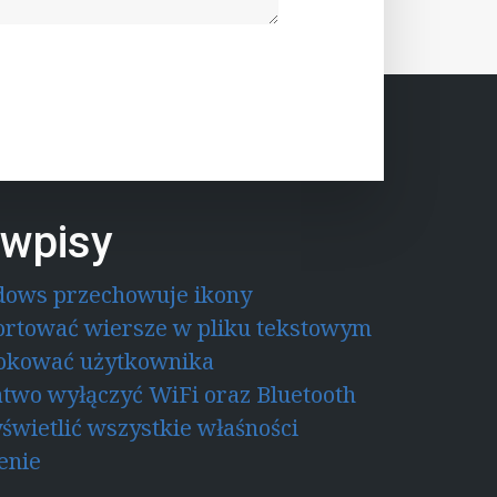
wpisy
dows przechowuje ikony
ortować wiersze w pliku tekstowym
lokować użytkownika
łatwo wyłączyć WiFi oraz Bluetooth
świetlić wszystkie właśności
enie