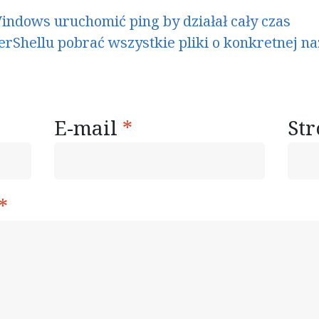
indows uruchomić ping by działał cały czas
rShellu pobrać wszystkie pliki o konkretnej n
E-mail
*
St
*