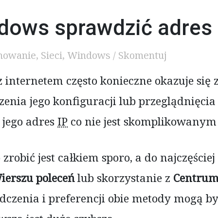
dows sprawdzić adres 
Jak
mowanie
,
Sieci
,
Windows
/
Skomentuj
pod
 internetem często konieczne okazuje się
Windows
sprawdzić
enia jego konfiguracji lub przeglądnięcia
adres
 jego adres
IP
co nie jest skomplikowanym
IP
routera
zrobić jest całkiem sporo, a do najczęście
ierszu poleceń
lub skorzystanie z
Centrum 
dczenia i preferencji obie metody mogą 