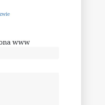
azwie
rona www