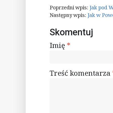
Nawigacja
Poprzedni wpis:
Jak pod W
Następny wpis:
Jak w Powe
wpisu
Skomentuj
Imię
*
Treść komentarza