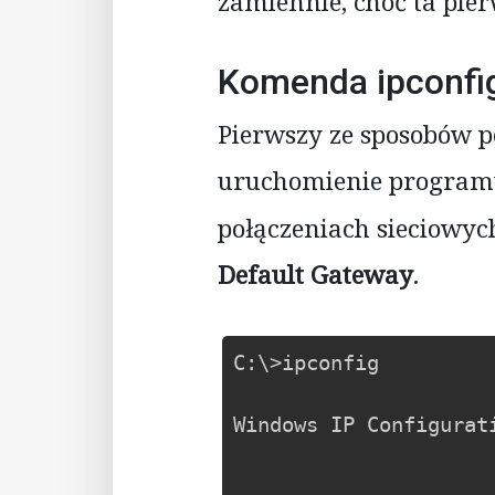
zamiennie, choć ta pier
Komenda ipconfig
Pierwszy ze sposobów 
uruchomienie progra
połączeniach sieciowych
Default Gateway
.
C:\>ipconfig

Windows IP Configurati