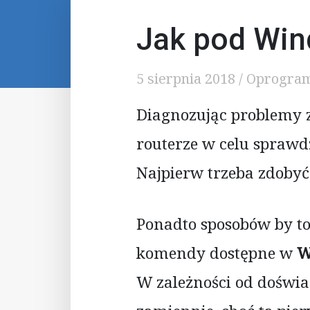
Jak pod Win
5 sierpnia 2018
/
Oprogra
Diagnozując problemy z
routerze w celu sprawdz
Najpierw trzeba zdobyć
Ponadto sposobów by to 
komendy dostępne w
W
W zależności od doświa