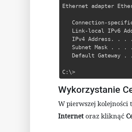
Ethernet adapter Ether
   Connection-specific DNS Suffix  . :

   Link-local IPv6 Address . . . . . : fe80::4a2:e50:adaf:6da1%16

   IPv4 Address. . . . . . . . . . . : 192.168.0.101

   Subnet Mask . . . . . . . . . . . : 255.255.255.0

   Default Gateway . . . . . . . . . : 192.168.0.1

C:\>
Wykorzystanie Ce
W pierwszej kolejności
Internet
oraz kliknąć
C