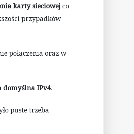
nia karty sieciowej
co
ększości przypadków
ie połączenia oraz w
 domyślna IPv4
.
yło puste trzeba