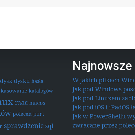
Najnowsze 
W jakich plikach Win
dysk
dysku
hasła
Jak pod Windows pos
kasowanie
katalogów
Jak pod Linuxem zab
nux
mac
macos
Jak pod iOS i iPadOS 
ków
port
poleceń
Jak w PowerShellu wy
sprawdzenie
zwracane przez polec
sql
r