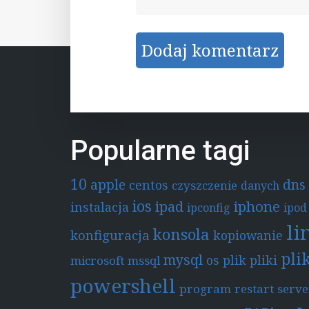
Popularne tagi
10
apple
dns
centos
czyszczenie
danych
ios
ipad
iphone
instalacja
ipconfig
ipod
li
konsola
konfiguracja
kopiowanie
pli
mysql
os
plik
pliki
microsoft
mssql
powershell
program
restart
serve