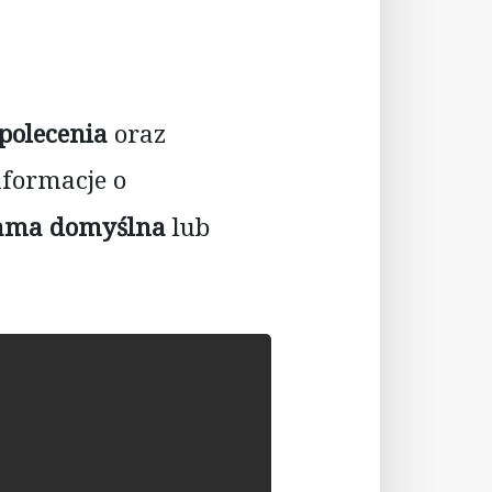
polecenia
oraz
nformacje o
ama domyślna
lub