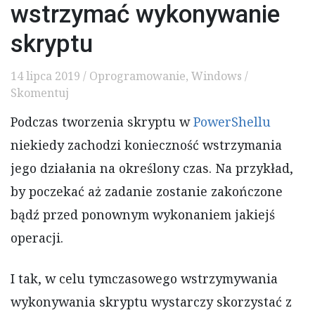
wstrzymać wykonywanie
skryptu
14 lipca 2019
/
Oprogramowanie
,
Windows
/
Jak
Skomentuj
w
Podczas tworzenia skryptu w
PowerShellu
PowerShellu
wstrzymać
niekiedy zachodzi konieczność wstrzymania
wykonywanie
jego działania na określony czas. Na przykład,
skryptu
by poczekać aż zadanie zostanie zakończone
bądź przed ponownym wykonaniem jakiejś
operacji.
I tak, w celu tymczasowego wstrzymywania
wykonywania skryptu wystarczy skorzystać z