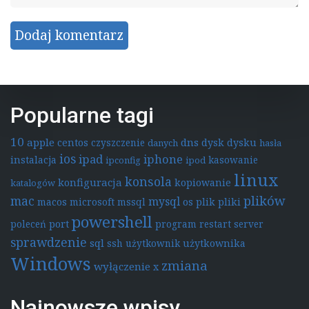
Popularne tagi
10
apple
dns
centos
czyszczenie
dysk
dysku
danych
hasła
ios
ipad
iphone
instalacja
kasowanie
ipconfig
ipod
linux
konsola
konfiguracja
kopiowanie
katalogów
mac
plików
mysql
macos
microsoft
mssql
os
plik
pliki
powershell
poleceń
port
program
restart
server
sprawdzenie
sql
ssh
użytkownik
użytkownika
Windows
zmiana
wyłączenie
x
Najnowsze wpisy