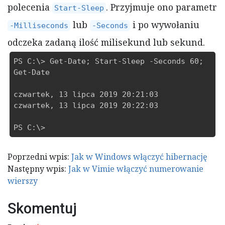
polecenia
. Przyjmuje ono parametr
Start-Sleep
lub
i po wywołaniu
-Milliseconds
-Seconds
odczeka zadaną ilość milisekund lub sekund.
PS C:\> Get-Date; Start-Sleep -Seconds 60; 
Get-Date

czwartek, 13 lipca 2019 20:21:03

czwartek, 13 lipca 2019 20:22:03

PS C:\>
Nawigacja
Poprzedni wpis:
Jak w Windows włączyć hibernację
wpisu
Następny wpis:
Jak w Vimie włączyć numerowanie
wierszy
Skomentuj