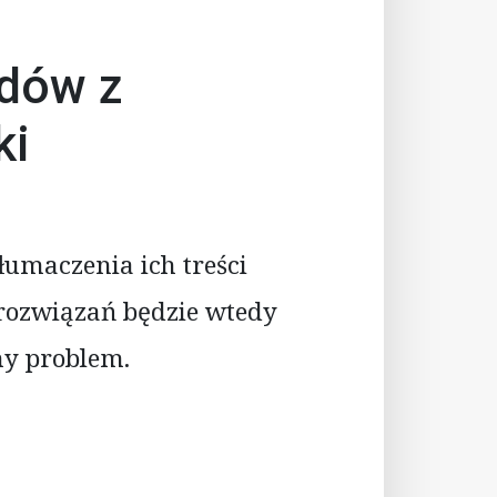
ędów z
ki
łumaczenia ich treści
 rozwiązań będzie wtedy
ny problem.