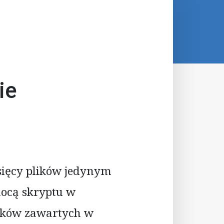
ie
ysięcy plików jedynym
ocą skryptu w
lików zawartych w