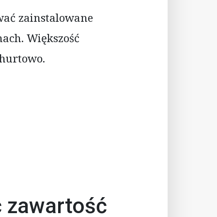
wać zainstalowane
nach. Większość
 hurtowo.
ć zawartość