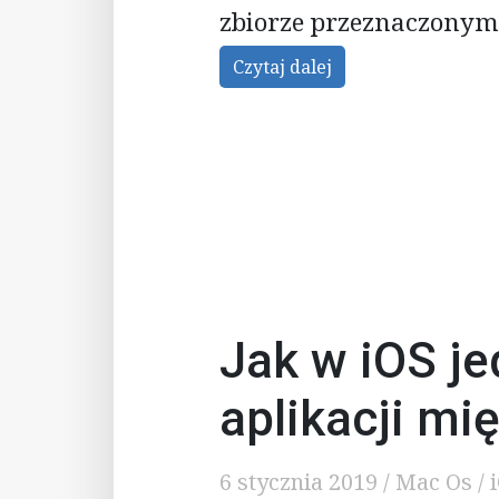
zbiorze przeznaczonym
Czytaj dalej
Jak w iOS je
aplikacji mi
6 stycznia 2019
/
Mac Os / 