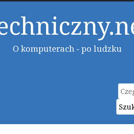
echniczny.n
O komputerach - po ludzku
Form
Szu
wysz