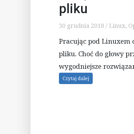
pliku
30 grudnia 2018
/
Linux
,
O
Pracując pod Linuxem c
pliku. Choć do głowy pr
wygodniejsze rozwiązan
Czytaj dalej