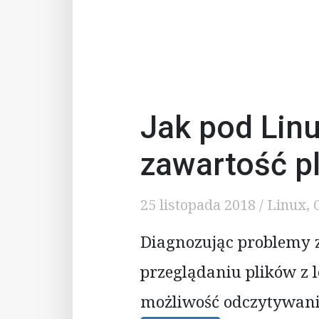
Jak pod Lin
zawartość pl
25 listopada 2018
/
Linux
,
Diagnozując problemy z
przeglądaniu plików z 
możliwość odczytywania