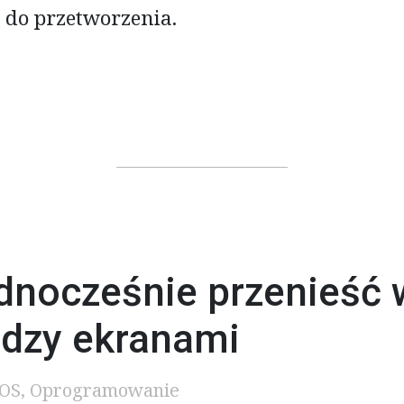
 do przetworzenia.
dnocześnie przenieść 
ędzy ekranami
iOS
,
Oprogramowanie