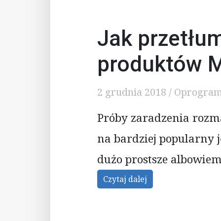
Jak przetłu
produktów Mi
2 grudnia 2018
/
Oprogram
Próby zaradzenia rozma
na bardziej popularny j
dużo prostsze albowiem
Czytaj dalej