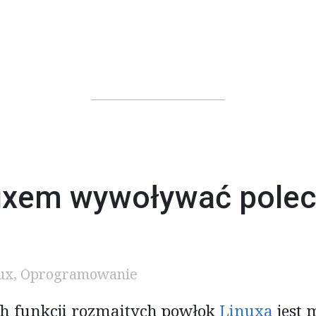
uxem wywoływać polec
ux
,
Oprogramowanie
ch funkcji rozmaitych powłok
Linuxa
jest 