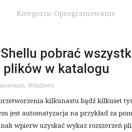
Kategoria:
Oprogramowanie
Shellu pobrać wszystk
 plików w katalogu
amowanie
,
Windows
przetworzenia kilkunastu bądź kilkuset t
m jest automatyzacja na przykład za pom
ednak wpierw uzyskać wykaz rozszerzeń p