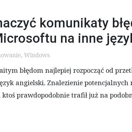
maczyć komunikaty bł
crosoftu na inne języ
owanie
,
Windows
itym błędom najlepiej rozpocząć od przet
ęzyk angielski. Znalezienie potencjalnych
 ktoś prawdopodobnie trafił już na podob